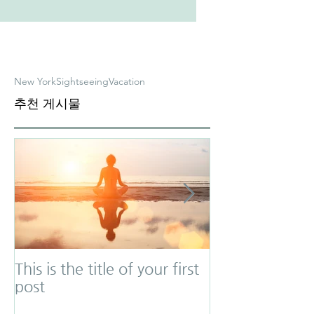
New York
Sightseeing
Vacation
추천 게시물
This is the title of your first
This is the titl
post
second post