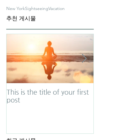
New York
Sightseeing
Vacation
추천 게시물
This is the title of your first
This is the titl
post
second post