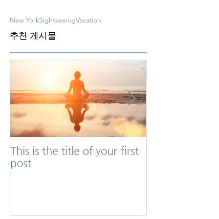
New York
Sightseeing
Vacation
추천 게시물
This is the title of your first
This is the titl
post
second post