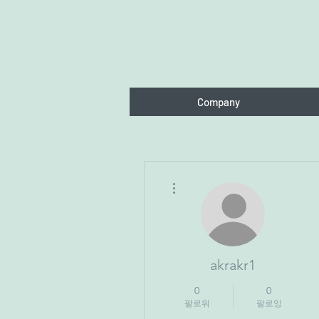
Company
더보기
akrakr1
0
0
팔로워
팔로잉