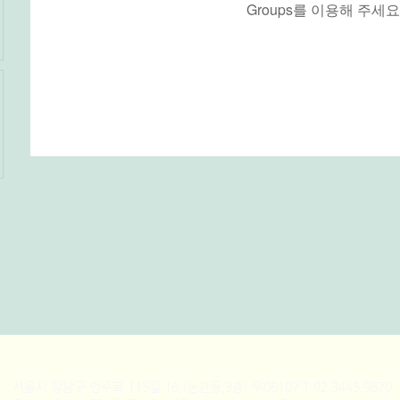
Groups를 이용해 주세요
​서울시 강남구 언주로 115길 16 (논현동,3층) 우06107 T.02.3445.9670 F