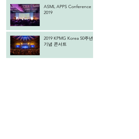
ASML APPS Conference
2019
2019 KPMG Korea 50주년
기념 콘서트
2019 ASML FAMILY DAY
2019 IBK 최고경영자클럽
상반기 세미나
2019 SK Battery America
Groundbreaking
Ceremony