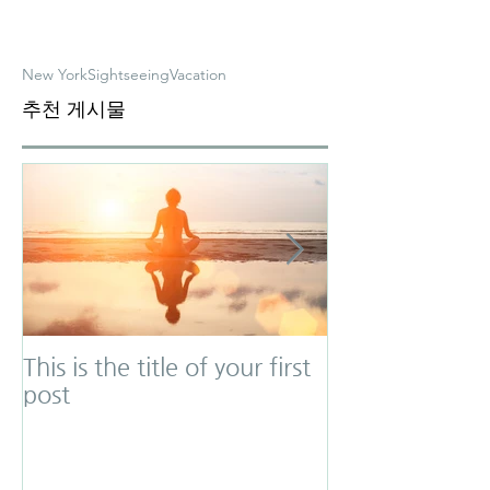
New York
Sightseeing
Vacation
추천 게시물
This is the title of your first
This is the titl
post
second post