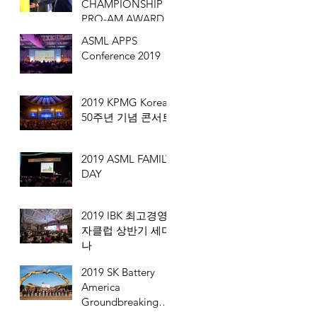
CHAMPIONSHIP
PRO-AM AWARD
ASML APPS
Conference 2019
2019 KPMG Korea
50주년 기념 콘서트
2019 ASML FAMILY
DAY
2019 IBK 최고경영
자클럽 상반기 세미
나
2019 SK Battery
America
Groundbreaking
Ceremony