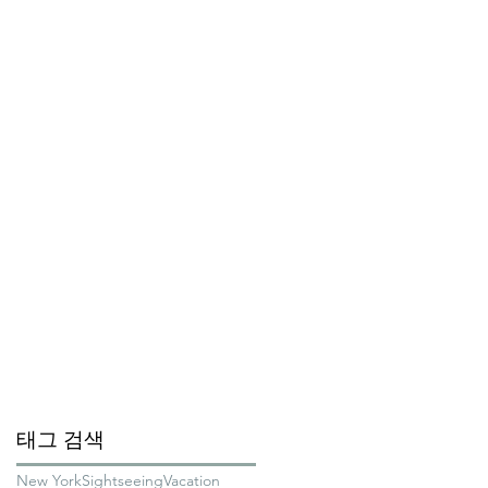
태그 검색
New York
Sightseeing
Vacation