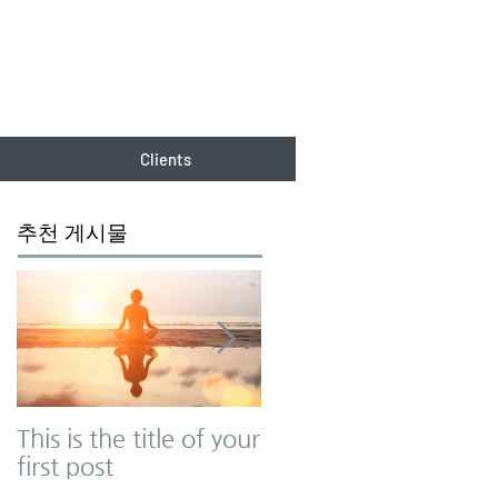
Clients
추천 게시물
This is the title of your
This is the title of you
first post
second post